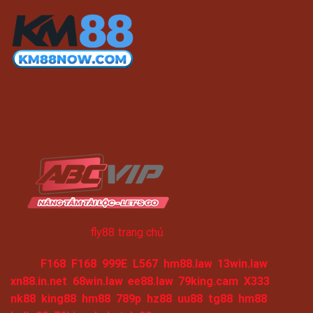
Đối tác uy tín :
|
fly88 trang chủ
|
Link :
F168
,
F168
,
999E
,
L567
,
hm88.law
,
13win.law
,
xn88.in.net
,
68win.law
,
ee88.law
,
79king.cam
,
X333
,
nk88
,
king88
,
hm88
,
789p
,
hz88
,
uu88
,
tg88
,
hm88
,