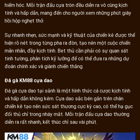
hiểm hóc. Mỗi trận đấu cựa tròn đều diễn ra vô cùng kịch
tính và hấp dẫn, mang đến cho người xem những phút giây
hồi hộp nghẹt thở.
Sự nhanh nhẹn, sức mạnh và kỹ thuật của chiến kê được thể
hiện rõ nét trong từng pha ra đòn, tạo nên một cuộc chiến
mãn nhãn, đầy kịch tính. Bet thủ cần phải có sự quan sát
tinh tường, phân tích kỹ lưỡng để có thể đưa ra những dự
đoán chính xác và giành chiến thắng.
Đá gà KM88 cựa dao
Đá gà cựa dao tại sảnh là một hình thức cá cược kịch tính
và hấp dẫn không kém. Cựa dao sắc bén gắn trên chân
chiến kê tạo nên sức sát thương cực kỳ cao, có thể hạ gục
đối thủ chỉ trong nháy mắt. Mỗi trận đấu cựa dao thường
diễn ra rất nhanh, kết thúc chỉ sau vài phút.