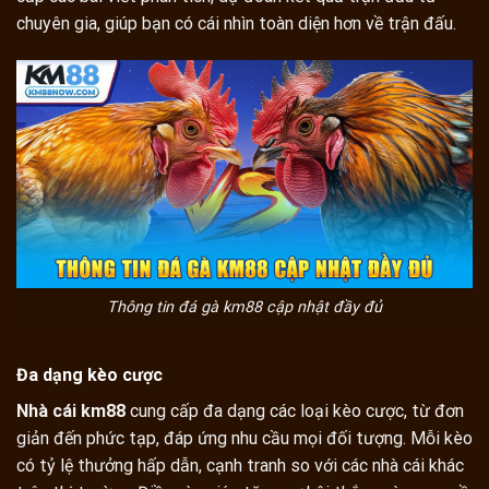
chuyên gia, giúp bạn có cái nhìn toàn diện hơn về trận đấu.
Thông tin đá gà km88 cập nhật đầy đủ
Đa dạng kèo cược
Nhà cái km88
cung cấp đa dạng các loại kèo cược, từ đơn
giản đến phức tạp, đáp ứng nhu cầu mọi đối tượng. Mỗi kèo
có tỷ lệ thưởng hấp dẫn, cạnh tranh so với các nhà cái khác