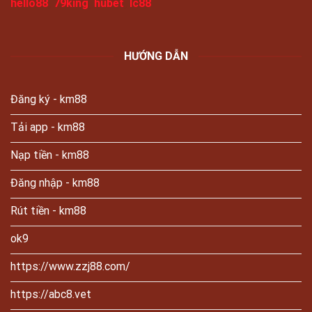
hello88
,
79king
,
hubet
,
lc88
HƯỚNG DẪN
Đăng ký - km88
Tải app - km88
Nạp tiền - km88
Đăng nhập - km88
Rút tiền - km88
ok9
https://www.zzj88.com/
https://abc8.vet