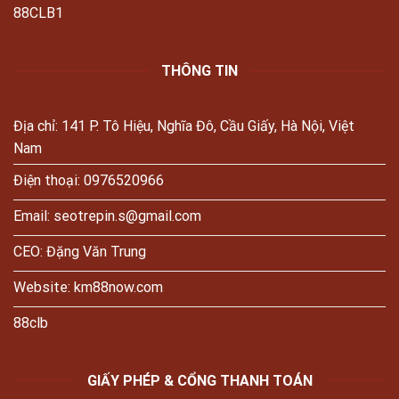
88CLB1
THÔNG TIN
Địa chỉ: 141 P. Tô Hiệu, Nghĩa Đô, Cầu Giấy, Hà Nội, Việt
Nam
Điện thoại: 0976520966
Email:
seotrepin.s@gmail.com
CEO: Đặng Văn Trung
Website: km88now.com
88clb
GIẤY PHÉP & CỔNG THANH TOÁN