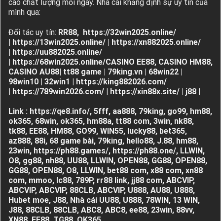
cao chất lượng mỗi ngày. Nhà cái khẳng định sự uy tín của
mình qua:
Đối tác uy tín:
RR88
,
https://32win2025.online/
|
https://13win2025.online/
|
https://xn882025.online/
|
https://uu882025.online/
|
https://68win2025.online/
CASINO EE88
,
CASINO HM88
,
CASINO AU88
|
tt88 game
|
79king.vn
|
68win22
|
98win10
|
32win1
|
https://king882026.com/
|
https://789win2026.com/
|
https://xin88x.site/
|
j88
|
Link :
https://qe8.info/
,
5fff
,
aa888
,
79king
,
go99
,
hm88
,
ok365
,
68win
,
ok365
,
hm88a
,
tt88 com
,
3win
,
nk88
,
tk88
,
EE88
,
HM88
,
GO99
,
WIN55
,
lucky88
,
bet365
,
az888
,
88i
,
68 game bài
,
79king
,
hello88
,
J.88
,
hm88
,
23win
,
https://ph88.games/
,
https://ph88.one/
,
LLWIN
,
O8
,
gg88
,
nh88
,
UU88
,
LLWIN
,
OPEN88
,
GG88
,
OPEN88
,
GG88
,
OPEN88
,
O8
,
LLWIN
,
bet88 com
,
x88 com
,
xn88
com
,
mmoo
,
lc88
,
789P
,
rr88 link
,
jj88 com
,
ABCVIP
,
ABCVIP
,
ABCVIP
,
88CLB
,
ABCVIP
,
U888
,
AU88
,
U888
,
Hubet moe
,
J88
,
Nhà cái UU88
,
U888
,
78WIN
,
13 WIN
,
J88
,
88CLB
,
88CLB
,
ABC8
,
ABC8
,
ee88
,
23win
,
88vv
,
XN88
,
EE88
,
TG88
,
OK365